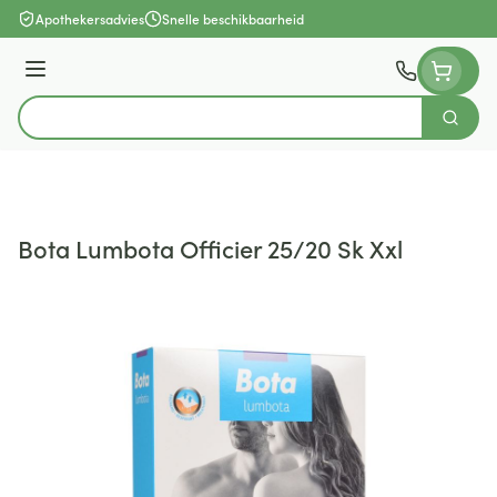
Ga naar de inhoud
Apothekersadvies
Snelle beschikbaarheid
Menu
Zoek
Product, merk, categorie...
Bota Lumbota Officier 25/20 Sk Xxl