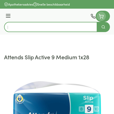
Ga naar de inhoud
Apothekersadvies
Snelle beschikbaarheid
Menu
Zoek
Product, merk, categorie...
Attends Slip Active 9 Medium 1x28